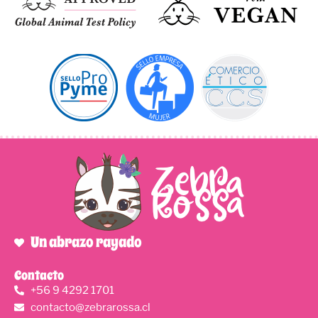
Un abrazo rayado
Contacto
+56 9 4292 1701
contacto@zebrarossa.cl