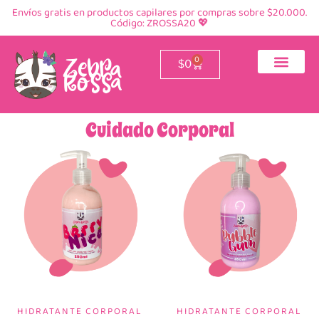
Envíos gratis en productos capilares por compras sobre $20.000.
Código: ZROSSA20 💖
0
$
0
Cuidado Corporal
HIDRATANTE CORPORAL
HIDRATANTE CORPORAL