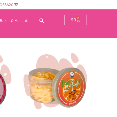
ROSSA20 💖
0
Bazar & Mascotas
$
0