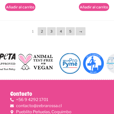
Añadir al carrito
Añadir al carrito
1
2
3
4
5
→
Contacto
+56 9 4292 1701
contacto@zebrarossa.cl
Pueblito Peñuelas, Coquimbo