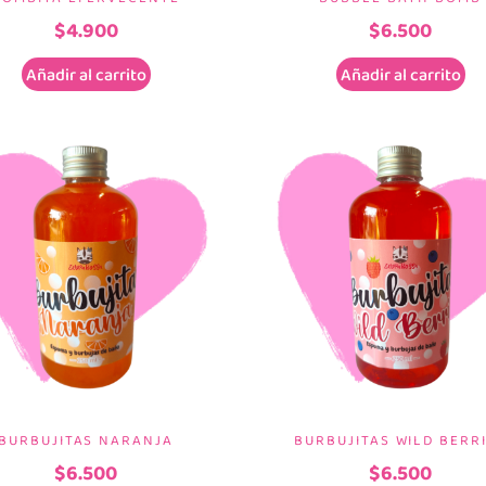
$
4.900
$
6.500
Añadir al carrito
Añadir al carrito
BURBUJITAS NARANJA
BURBUJITAS WILD BERR
$
6.500
$
6.500