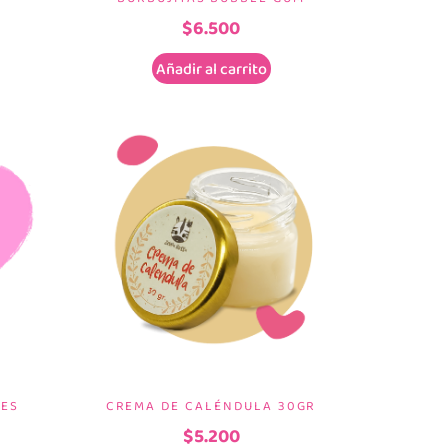
$
6.500
Añadir al carrito
IES
CREMA DE CALÉNDULA 30GR
$
5.200