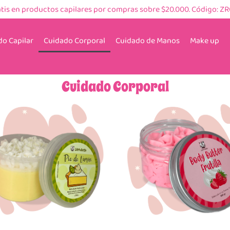
atis en productos capilares por compras sobre $20.000. Código: Z
o Capilar
Cuidado Corporal
Cuidado de Manos
Make up
Cuidado Corporal