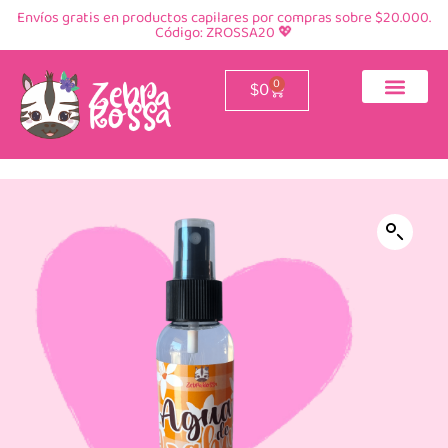
Envíos gratis en productos capilares por compras sobre $20.000.
Código: ZROSSA20 💖
0
$
0