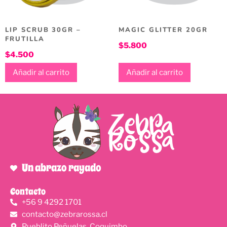
LIP SCRUB 30GR –
MAGIC GLITTER 20GR
FRUTILLA
$
5.800
$
4.500
Añadir al carrito
Añadir al carrito
Un abrazo rayado
Contacto
+56 9 4292 1701
contacto@zebrarossa.cl
Pueblito Peñuelas, Coquimbo