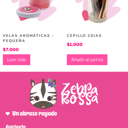
VELAS AROMÁTICAS –
CEPILLO CEJAS
PEQUEÑA
$
1.000
$
7.000
Leer más
Añadir al carrito
Un abrazo rayado
Contacto