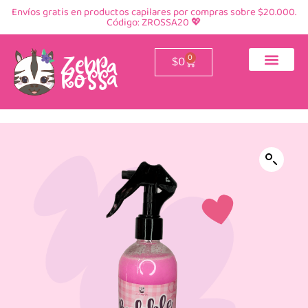
Envíos gratis en productos capilares por compras sobre $20.000.
Código: ZROSSA20 💖
0
$
0