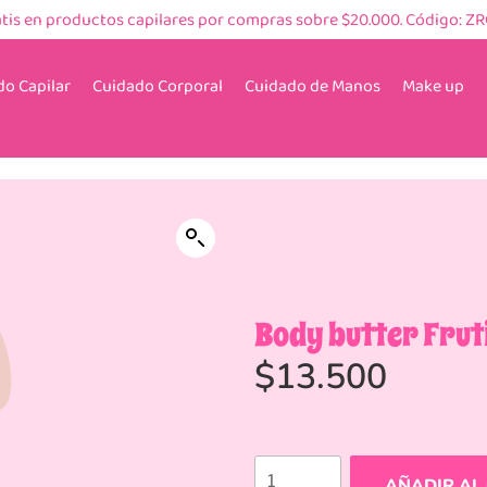
atis en productos capilares por compras sobre $20.000. Código: Z
o Capilar
Cuidado Corporal
Cuidado de Manos
Make up
Body butter Frut
$
13.500
AÑADIR AL