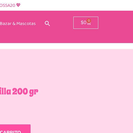
ROSSA20 💖
0
Bazar & Mascotas
$
0
illa 200 gr
 CARRITO