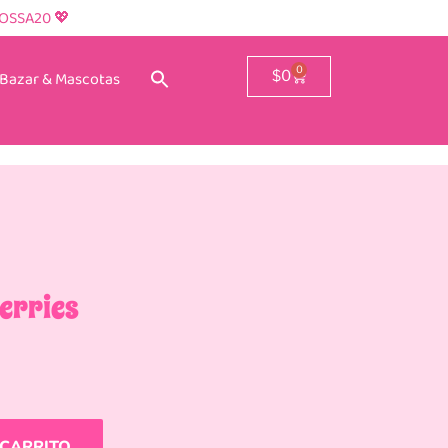
ROSSA20 💖
0
Bazar & Mascotas
$
0
Berries
 CARRITO