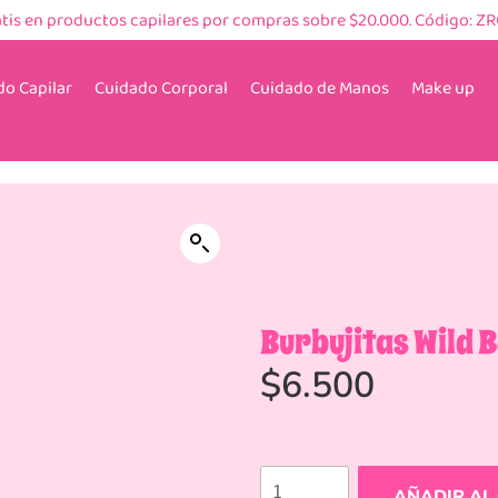
atis en productos capilares por compras sobre $20.000. Código: Z
o Capilar
Cuidado Corporal
Cuidado de Manos
Make up
Burbujitas Wild 
$
6.500
AÑADIR AL