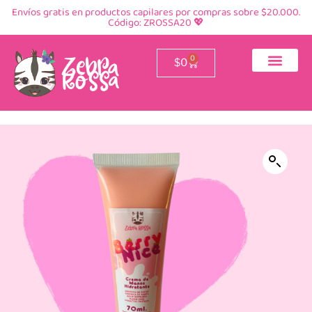
Envíos gratis en productos capilares por compras sobre $20.000.
Código: ZROSSA20 💖
0
$
0