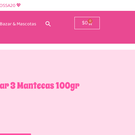
ROSSA20 💖
0
Bazar & Mascotas
$
0
lar 3 Mantecas 100gr