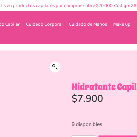
atis en productos capilares por compras sobre $20.000. Código: Z
o Capilar
Cuidado Corporal
Cuidado de Manos
Make up
Hidratante Capi
$
7.900
9 disponibles