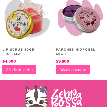
LIP SCRUB 30GR –
PARCHES HIDROGEL
FRUTILLA
60GR
$
4.500
$
9.800
Añadir al carrito
Añadir al carrito