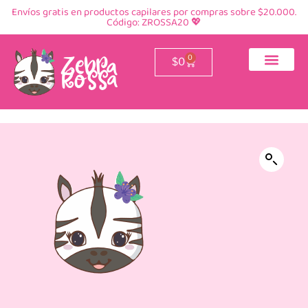
Envíos gratis en productos capilares por compras sobre $20.000.
Código: ZROSSA20 💖
0
$
0