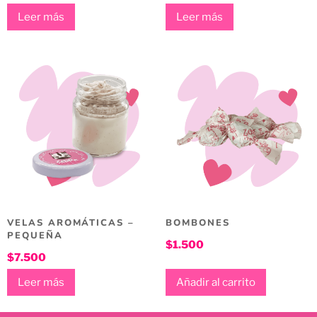
Leer más
Leer más
VELAS AROMÁTICAS –
BOMBONES
PEQUEÑA
$
1.500
$
7.500
Leer más
Añadir al carrito