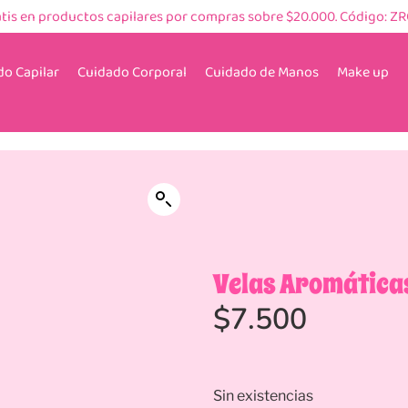
atis en productos capilares por compras sobre $20.000. Código: Z
o Capilar
Cuidado Corporal
Cuidado de Manos
Make up
Velas Aromática
$
7.500
Sin existencias