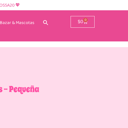
ROSSA20 💖
0
Bazar & Mascotas
$
0
s – Pequeña