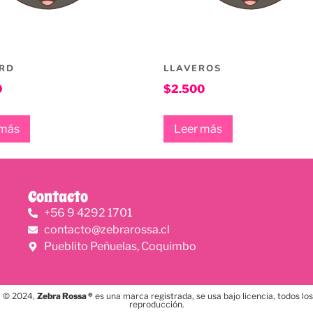
RD
LLAVEROS
0
$
2.500
 más
Leer más
Contacto
+56 9 4292 1701
contacto@zebrarossa.cl
Pueblito Peñuelas, Coquimbo
, © 2024,
Zebra Rossa ®
es una marca registrada, se usa bajo licencia, todos l
reproducción.