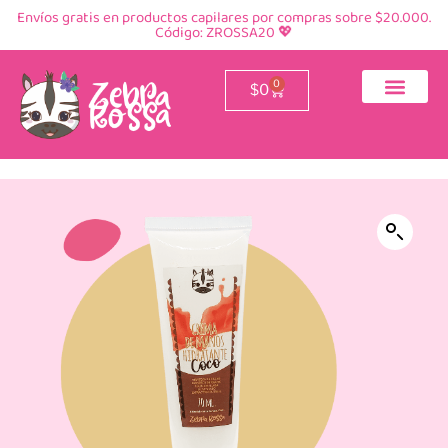
Envíos gratis en productos capilares por compras sobre $20.000.
Código: ZROSSA20 💖
0
$
0