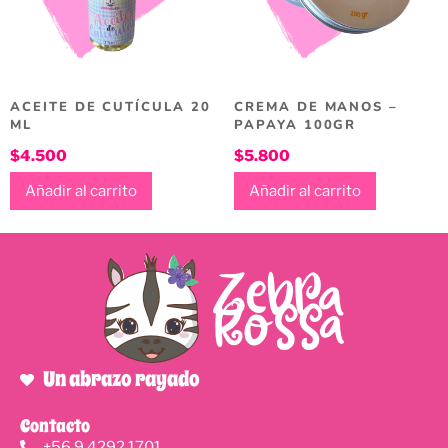
ACEITE DE CUTÍCULA 20
CREMA DE MANOS –
ML
PAPAYA 100GR
$
4.500
$
5.800
Añadir al carrito
Añadir al carrito
Un abrazo rayado
Contacto
+56 9 4292 1701