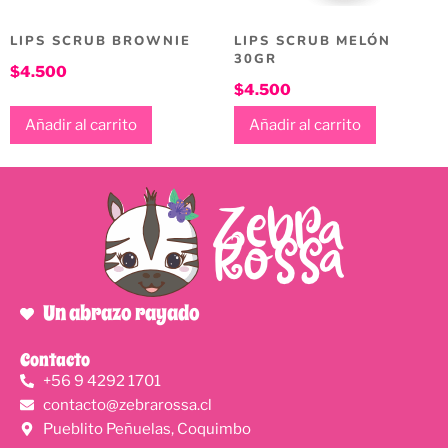
LIPS SCRUB BROWNIE
LIPS SCRUB MELÓN
30GR
$
4.500
$
4.500
Añadir al carrito
Añadir al carrito
Un abrazo rayado
Contacto
+56 9 4292 1701
contacto@zebrarossa.cl
Pueblito Peñuelas, Coquimbo