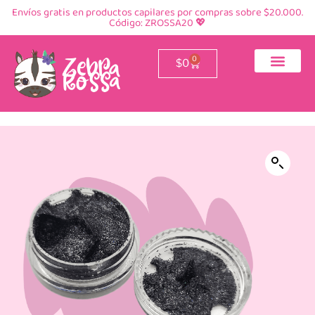
Envíos gratis en productos capilares por compras sobre $20.000.
Código: ZROSSA20 💖
0
$
0