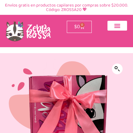
Envíos gratis en productos capilares por compras sobre $20.000.
Código: ZROSSA20 💖
0
$
0