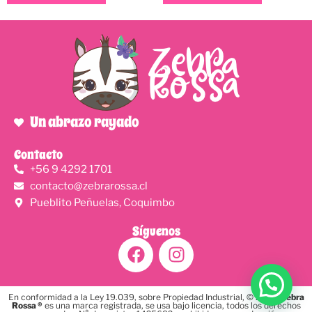
Un abrazo rayado
Contacto
+56 9 4292 1701
contacto@zebrarossa.cl
Pueblito Peñuelas, Coquimbo
Síguenos
En conformidad a la Ley 19.039, sobre Propiedad Industrial, © 2024,
Zebra
Rossa ®
es una marca registrada, se usa bajo licencia, todos los derechos